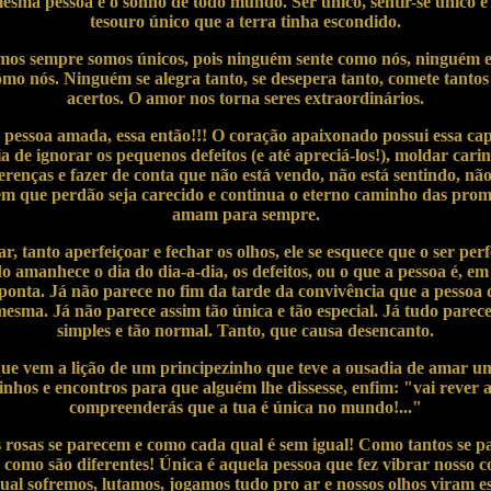
sma pessoa é o sonho de todo mundo. Ser único, sentir-se único e t
tesouro único que a terra tinha escondido.
s sempre somos únicos, pois ninguém sente como nós, ninguém es
omo nós. Ninguém se alegra tanto, se desepera tanto, comete tantos 
acertos. O amor nos torna seres extraordinários.
 pessoa amada, essa então!!! O coração apaixonado possui essa ca
a de ignorar os pequenos defeitos (e até apreciá-los!), moldar car
renças e fazer de conta que não está vendo, não está sentindo, nã
em que perdão seja carecido e continua o eterno caminho das prom
amam para sempre.
r, tanto aperfeiçoar e fechar os olhos, ele se esquece que o ser perfe
 amanhece o dia do dia-a-dia, os defeitos, ou o que a pessoa é, em 
ponta. Já não parece no fim da tarde da convivência que a pessoa d
mesma. Já não parece assim tão única e tão especial. Já tudo parece 
simples e tão normal. Tanto, que causa desencanto.
que vem a lição de um principezinho que teve a ousadia de amar um
nhos e encontros para que alguém lhe dissesse, enfim: "vai rever as
compreenderás que a tua é única no mundo!..."
rosas se parecem e como cada qual é sem igual! Como tantos se 
como são diferentes! Única é aquela pessoa que fez vibrar nosso c
ual sofremos, lutamos, jogamos tudo pro ar e nossos olhos viram es