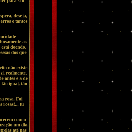
er para si o
pera, deseja,
erros e tantos
pacidade
inhosamente as
o está doendo.
essas dos que
ito não existe.
si, realmente,
e antes e a de
tão igual, tão
a rosa. Foi
 rosas!... tu
parecem com o
oração um dia,
trelas até nas