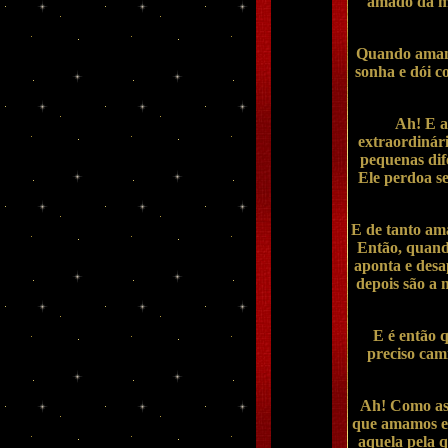
amado da me
Quando amamo
sonha e dói c
Ah! E a
extraordinári
pequenas dife
Ele perdoa s
E de tanto ama
Então, quando
aponta e desa
depois são a 
E é então 
preciso cami
Ah! Como as 
que amamos e 
aquela pela q