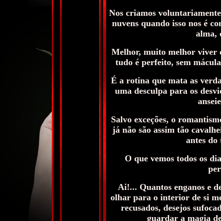
Nos criamos voluntariamente 
nuvens quando isso nos é c
alma, 
Melhor, muito melhor viver 
tudo é perfeito, sem mácula
É a rotina que mata as verda
uma desculpa para os desvio
ansei
Salvo exceções, o romantism
já não são assim tão cavalhe
antes do 
O que vemos todos os di
per
Ai!... Quantos enganos e 
olhar para o interior de si 
recusados, desejos sufoca
guardar a magia d