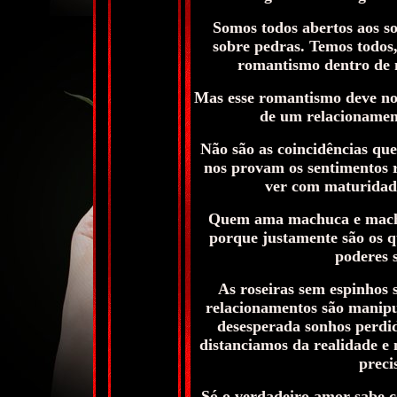
Somos todos abertos aos s
sobre pedras. Temos todos,
romantismo dentro de n
Mas esse romantismo deve nos
de um relacionament
N
ão são as coincidências q
nos provam os sentimentos r
ver com maturidade
Quem ama machuca e machuca
porque justamente são os 
poderes 
As roseiras sem espinhos
relacionamentos são manipu
desesperada sonhos perdi
distanciamos da realidade e 
preci
Só o verdadeiro amor sabe co