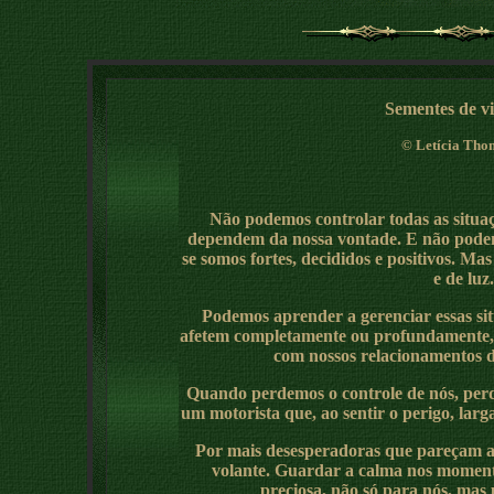
Sementes de v
©
Letícia Tho
Não podemos controlar todas as situa
dependem da nossa vontade. E não pod
se somos fortes, decididos e positivos. M
e de luz.
Podemos aprender a gerenciar essas si
afetem completamente ou profundamente,
com nossos relacionamentos 
Quando perdemos o controle de nós, per
um motorista que, ao sentir o perigo, larga
Por mais desesperadoras que pareçam as
volante. Guardar a calma nos momento
preciosa, não só para nós, mas