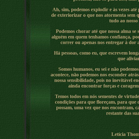
Ah, sim, podemos explodir e às vezes até
de exteriorizar o que nos atormenta sem q
tudo ao nosso 
Podemos chorar até que nossa alma se 
alguém em quem tenhamos confiança, pode
correr ou apenas nos entregar à dor at
Há pessoas, como eu, que escrevem long
que alivia
Somos humanos, eu sei e não podemos f
acontece, não podemos nos esconder atrá
nossa sensibilidade, pois no inevitável 
ainda encontrar forças e coragem 
Temos todos em nós sementes de virtude
condições para que floreçam, para que d
possam, uma vez que nos encontram, ca
restante das sua
Letícia Tho