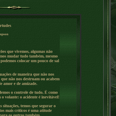
irtudes
mpson
ções que vivemos, algumas não
emos mudar tudo também, mesmo
as podemos colocar um pouco de sal
tuações de maneira que não nos
 que não nos destruam ou acabem
de amor e de amizade.
demos o controle de tudo. É como
 o volante: o acidente é inevitável!
 situações, temos que segurar o
s mais críticos é uma atitude
 para os outros também.