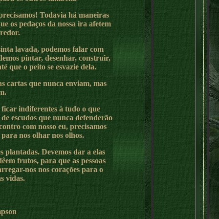
 precisamos! Todavia há maneiras
ue os pedaços da nossa ira afetem
redor.
sinta lavada, podemos falar com
mos pintar, desenhar, construir,
é que o peito se esvazie dela.
as cartas que nunca enviam, mas
m.
icar indiferentes à tudo o que
s de escudos que nunca defenderão
encontro com nosso eu, precisamos
para nos olhar nos olhos.
s plantadas. Devemos dar a elas
êem frutos, para que as pessoas
rregar-nos nos corações para o
s vidas.
mpson