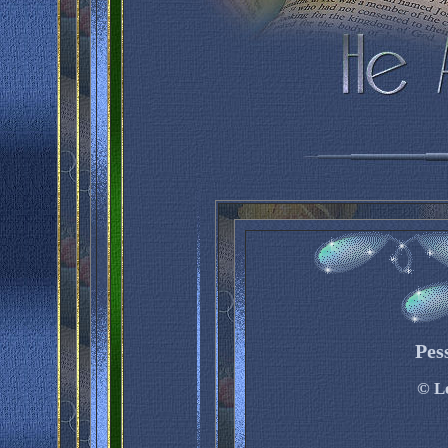
Pes
©
Le