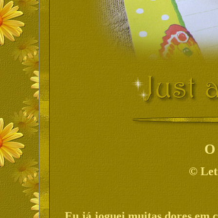
O
©
Let
Eu já joguei muitas dores em c