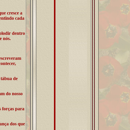
ue cresce a
sentindo cada
plodir dentro
e nós.
 escreveram
ontecer,
 tábua de
uam do nosso
 forças para
rança dos que