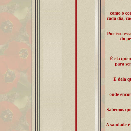
como o cor
cada dia, ca
Por isso ess
do pe
É ela quem
para se
É dela q
onde encont
Sabemos que
A saudade é 