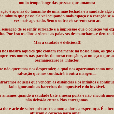
muito tempo longe das pessoas que amamos:
ação é apenas do tamanho de uma mão fechada e a saudade algo q
da minuto que passa ela vai ocupando mais espaço e o coração se 
vez mais apertado. Sem o outro ele se sente sem ar.
a sensação de se sentir sufocado e a impressão que o coração vai ex
ito. Por isso os olhos ardem e as palavras desmancham-se dentro d
Mas a saudade é deliciosa!!!
 nos mostra aqueles que contam realmente na nossa alma, os que
mpre seus nomes nas paredes do nosso coração e, aconteça o que ac
permanecerão lá, intactos.
ue não queremos nos desprender, a qual nos agarramos como uma
salvação que nos conduzirá à outra margem...
raremos aqueles que vencem as distâncias e os infinitos e contin
lado ignorando as barreiras do impossível e do invisível.
 amamos quando a saudade bate à nossa porta e não encontramos
não deixá-la entrar. Nos entregamos.
a doce arte de saber misturar o amor, a dor e a esperança. É a he
abriram o coração para amar...