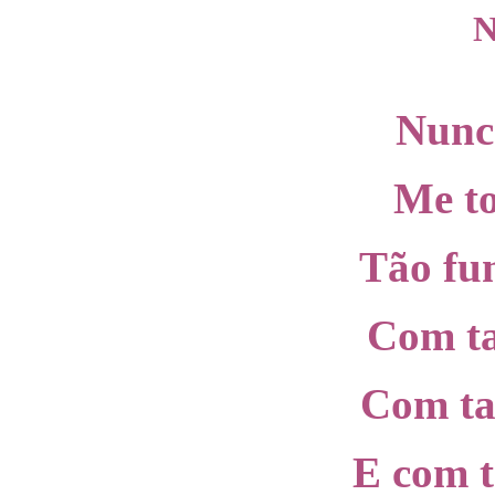
N
Nunc
Me to
Tão fu
Com ta
Com ta
E com t