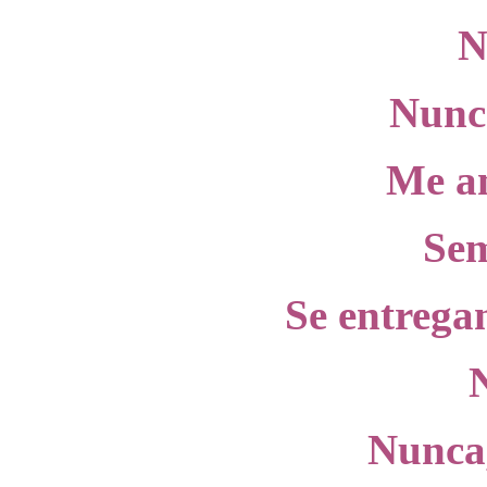
N
Nunc
Me a
Sem
Se entregan
Nunca