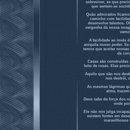
sobreviver, as que preci
que sentem-se sozin
Quão admirados ficamos
caminho com facilidad
desenvolve talentos. 
vergonha da nossa imag
vamos
A facilidade ao invés
aniquila nosso poder. Se
temos que aceitar nossas 
da con
Casas são construídas 
leito de rosas. Elas pre
Aquilo que não nos destr
nos destrói, 
As mesmas lágrimas qu
alma, trazem
Deus sabe da força dos n
onde pod
Ele não nos julga incapa
existem fontes em deser
maravilhosos e