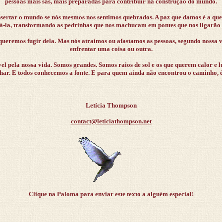
pessoas mais sãs, mais preparadas para contribuir na construção do mundo.
ertar o mundo se nós mesmos nos sentimos quebrados. A paz que damos é a que
á-la, transformando as pedrinhas que nos machucam em pontes que nos ligarão a
queremos fugir dela. Mas nós atraímos ou afastamos as pessoas, segundo nossa 
enfrentar uma coisa ou outra.
l pela nossa vida. Somos grandes. Somos raios de sol e os que querem calor e 
lhar. E todos conhecemos a fonte. E para quem ainda não encontrou o caminho, é
Letícia Thompson
contact@leticiathompson.net
Clique na Paloma para enviar este texto a alguém especial!