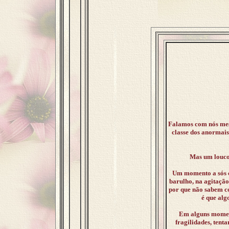
Falamos com nós mesm
classe dos anormais
Mas um louco 
Um momento a sós co
barulho, na agitação
por que não sabem co
é que alg
Em alguns momento
fragilidades, tent