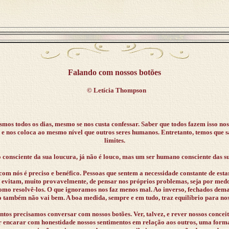
Falando com nossos botões
©
Letícia Thompson
os todos os dias, mesmo se nos custa confessar. Saber que todos fazem isso nos 
 e nos coloca ao mesmo nível que outros seres humanos. Entretanto, temos que s
limites.
consciente da sua loucura, já não é louco, mas um ser humano consciente das su
m nós é preciso e benéfico. Pessoas que sentem a necessidade constante de es
 evitam, muito provavelmente, de pensar nos próprios problemas, seja por medo 
mo resolvê-los. O que ignoramos nos faz menos mal. Ao inverso, fechados dem
o também não vai bem. A boa medida, sempre e em tudo, traz equilíbrio para nos
s precisamos conversar com nossos botões. Ver, talvez, e rever nossos conceit
ar encarar com honestidade nossos sentimentos em relação aos outros, uma for