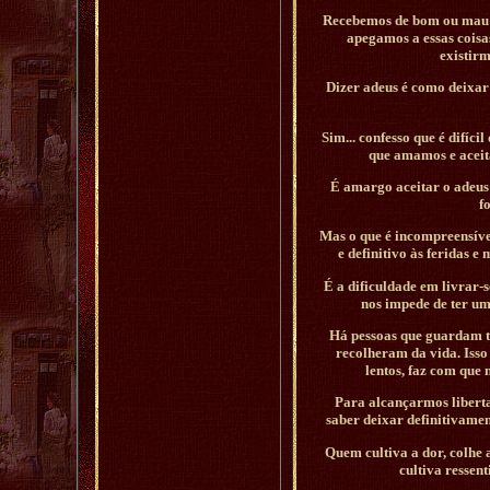
Recebemos de bom ou mau g
apegamos a essas coisa
existirm
Dizer adeus é como deixar 
Sim... confesso que é difíci
que amamos e aceita
É amargo aceitar o adeus
f
Mas o que é incompreensível
e definitivo às feridas 
É a dificuldade em livrar-
nos impede de ter um
Há pessoas que guardam t
recolheram da vida. Iss
lentos, faz com que
Para alcançarmos liberta
saber deixar definitivamen
Quem cultiva a dor, colhe 
cultiva ressen