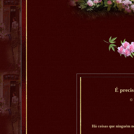
É precis
©
Há coisas que ninguém n