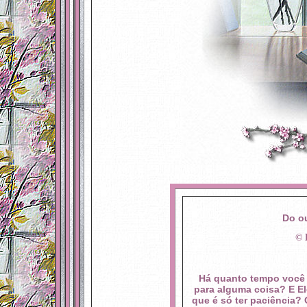
Do ou
©
L
Há quanto tempo você 
para alguma coisa? E El
que é só ter paciência?