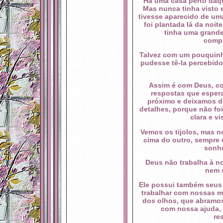
Há uma casa perto daqu
Mas nunca tinha visto 
tivesse aparecido de uma
foi plantada lá da noit
tinha uma grande
compl
Talvez com um pouquinh
pudesse tê-la percebido
Assim é com Deus, c
respostas que esper
próximo e deixamos d
detalhes, porque não foi
clara e v
Vemos os tijolos, mas 
cima do outro, sempre
sonho
Deus não trabalha à n
nem 
Ele possui também seus
trabalhar com nossas m
dos olhos, que abramos
com nossa ajuda, 
re