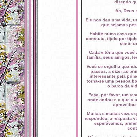
dizendo q
Ah, Deus 
Ele nos deu uma vida, u
que sejamos pess
Habite numa casa que 
constuiu, tijolo por tij
sentir u
Cada vitória que você 
família, seus amigos, l
Você se orgulha quando 
passos, a dizer as pr
interessante pela prim
torna-se uma pessoa bo
o barco da vi
Faça, por favor, um res
onde andou e o que viu
aproveitou 
Muitas e muitas vezes
respondeu, a resposta v
esperávamos, preferi
cont