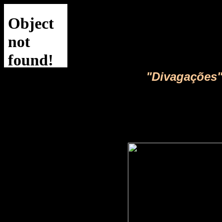
<BGSOUND SRC="Yesterday.mid" LOOP=I
"Divagações