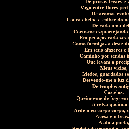
De prosas tristes e 
Vago entre flores per
De aromas exótic
Louca abelha a colher do né
De cada uma del
Corto-me esquartejando
Em pedaços cada vez 
Como formigas a destruí
Em seus afazeres e 
Caminho por sendas í
Que levam a precip
Meus vícios,
Medos, guardados se
Desvendo-me à luz de
De templos antig
Castelos.
Queimo-me de fogo em 
A relva queiman
Arde meu corpo corpo, 
Acesa em bras
A alma poeta
Repleta de perguntas, mu