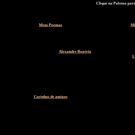
Clique na Paloma para
Meus Poemas
Mi
Alexandre Rogério
L
Carinhos de amigos