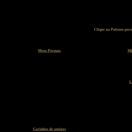
Clique na Paloma para
Meus Poemas
Mi
L
Carinhos de amigos