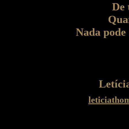
De 
Qua
Nada pode m
Letíc
leticiath