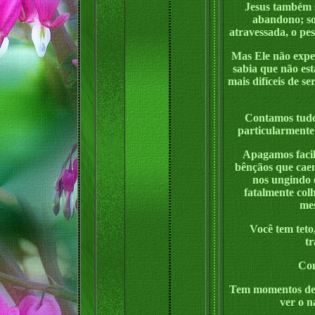
Jesus também s
abandono; so
atravessada, o pe
Mas Ele não exper
sabia que não es
mais difíceis de s
Contamos tudo
particularmente
Apagamos facil
bênçãos que caem
nos ungindo 
fatalmente col
mes
Você tem teto,
tr
Con
Tem momentos de r
ver o n