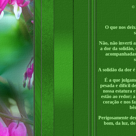
©
O que nos deixa
s
Não, não inverti 
a dor da solidão
acompanhadas,
s
A solidão da dor é
É a que julgam
pesada e difícil 
nossa estatura e
estão ao redor; 
coração e nos fa
bên
Perigosamente des
bom, da luz, do