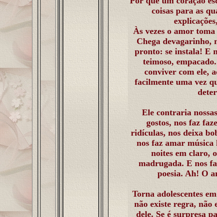
Por que um coração esc
coisas para as qu
explicações
Às vezes o amor toma 
Chega devagarinho, m
pronto: se instala! E 
teimoso, empacado. 
conviver com ele, a
facilmente uma vez qu
dete
Ele contraria nossa
gostos, nos faz faz
ridículas, nos deixa bo
nos faz amar música 
noites em claro, 
madrugada. E nos faz 
poesia. Ah! O a
Torna adolescentes em 
não existe regra, não 
dele. Se é surpresa p