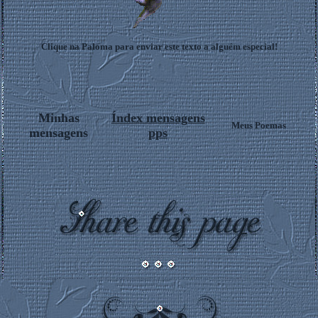
Clique na Paloma para enviar este texto a alguém especial!
Minhas
Índex mensagens
Meus Poemas
mensagens
pps