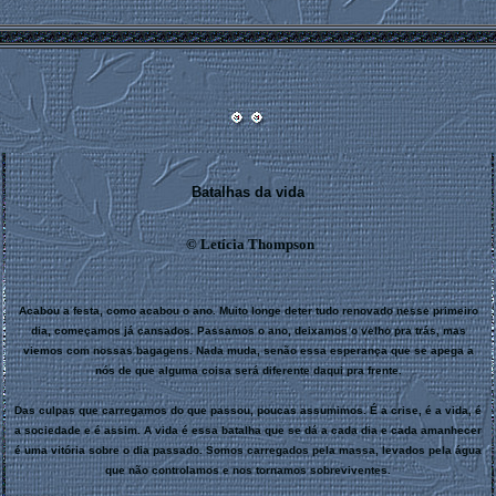
Batalhas da vida
©
Letícia Thompson
Acabou a festa, como acabou o ano. Muito longe deter tudo renovado nesse primeiro
dia, começamos já cansados. Passamos o ano, deixamos o velho pra trás, mas
viemos com nossas bagagens. Nada muda, senão essa esperança que se apega a
nós de que alguma coisa será diferente daqui pra frente.
Das culpas que carregamos do que passou, poucas assumimos. É a crise, é a vida, é
a sociedade e é assim. A vida é essa batalha que se dá a cada dia e cada amanhecer
é uma vitória sobre o dia passado. Somos carregados pela massa, levados pela água
que não controlamos e nos tornamos sobreviventes.