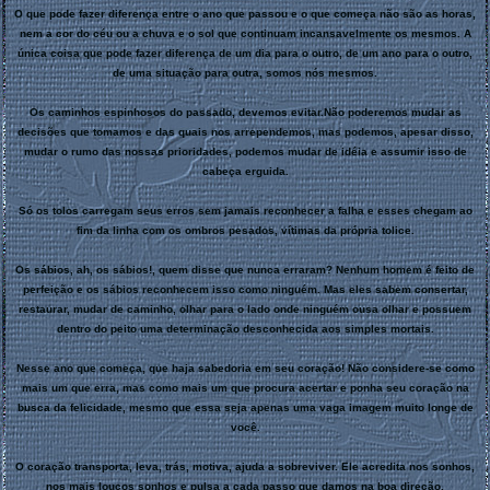
O que pode fazer diferença entre o ano que passou e o que começa não são as horas,
nem a cor do céu ou a chuva e o sol que continuam incansavelmente os mesmos. A
única coisa que pode fazer diferença de um dia para o outro, de um ano para o outro,
de uma situação para outra, somos nós mesmos.
Os caminhos espinhosos do passado, devemos evitar.Não poderemos mudar as
decisões que tomamos e das quais nos arrependemos, mas podemos, apesar disso,
mudar o rumo das nossas prioridades, podemos mudar de idéia e assumir isso de
cabeça erguida.
Só os tolos carregam seus erros sem jamais reconhecer a falha e esses chegam ao
fim da linha com os ombros pesados, vítimas da própria tolice.
Os sábios, ah, os sábios!, quem disse que nunca erraram? Nenhum homem é feito de
perfeição e os sábios reconhecem isso como ninguém. Mas eles sabem consertar,
restaurar, mudar de caminho, olhar para o lado onde ninguém ousa olhar e possuem
dentro do peito uma determinação desconhecida aos simples mortais.
Nesse ano que começa, que haja sabedoria em seu coração! Não considere-se como
mais um que erra, mas como mais um que procura acertar e ponha seu coração na
busca da felicidade, mesmo que essa seja apenas uma vaga imagem muito longe de
você.
O coração transporta, leva, trás, motiva, ajuda a sobreviver. Ele acredita nos sonhos,
nos mais loucos sonhos e pulsa a cada passo que damos na boa direção.