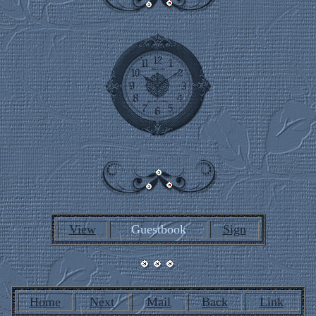
View
Guestbook
Sign
Home
Next
Mail
Back
Link