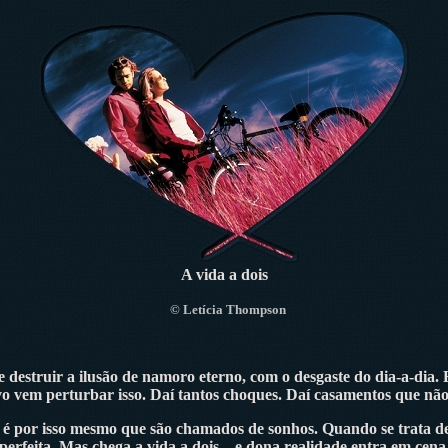
A vida a dois
©
Letícia Thompson
de destruir a ilusão de namoro eterno, com o desgaste do dia-a-dia
 novo vem perturbar isso. Daí tantos choques. Daí casamentos qu
é por isso mesmo que são chamados de sonhos. Quando se trata 
perfeita. Mas chega a vida a dois... e dona realidade entra em cena