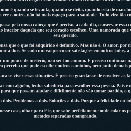
 como é quando se levanta, quando se deita, quando está de mau-hum
o ver o outro, não há mais espaço para a saudade. Tudo vira tão c
passa pela nossa cabeça que é preciso, a cada dia, conservar essa
o interior daquela que seu coração escolheu. Uma namorada que vir
seu querido.
a que o que foi adquirido é definitivo. Mas não é. O amor, por mai
ir a dois. Se cada um vai procurar satisfações em outros lados, a 
r um pouco de mistério, não ser tão comum. É preciso continuar 
ro perceba que pode escolher outros caminhos, nem junto demais p
ra se viver essas situações. É preciso guardar-se de envolver as fa
ar com alguém, tenha sabedoria para escolher essa pessoa. Pais e 
ara que possam ajudar e dificilmente não vão tomar partido, o qu
 dois. Problemas a dois. Soluções a dois. Porque a felicidade ou in
, nesse caso, olhar para Ele, que sabe perfeitamente onde colar o
metades separadas e sangrando.