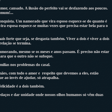
or, cansado. A ilusão do perfeito vai se desfazendo aos poucos.
omum!...
 conquista. Um namorado que vira esposo esquece-se do quanto é
a esposa esquece-se muitas vezes que precisa estar bela para o
s forte que seja, se desgasta também. Viver a dois é viver a dois
relação se termina.
namorando, mesmo se os meses e anos passam. É preciso não estar
ara que o outro não se sufoque.
mílias nos problemas do casal.
mães, com todo o amor e respeito que devemos a eles, estão
e ao invés de ajudar, só atrapalha.
felicidade é a dois também.
s pedaços e dar unidade onde nossos olhos humanos só vêm duas