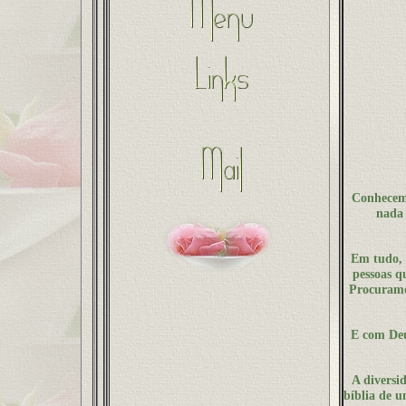
Conhecemo
nada 
Em tudo, 
pessoas q
Procuramos
E com Deu
A diversi
bíblia de u