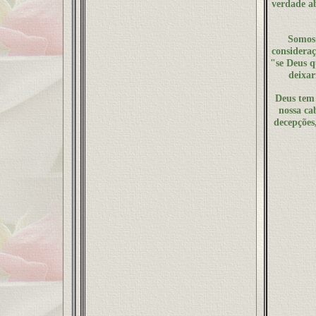
verdade ab
Somos 
consideraç
"se Deus q
deixar
Deus tem 
nossa cab
decepções,