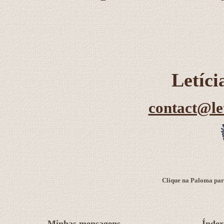
Letíc
contact@le
Clique na Paloma para
Minhas mensagens
Índex